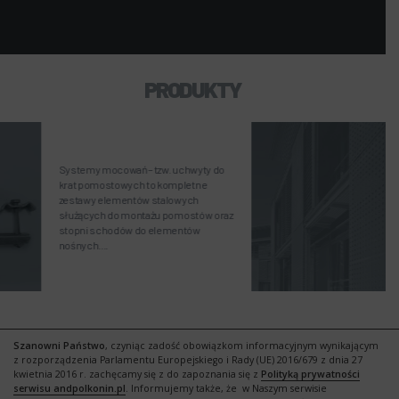
PRODUKTY
BLACHY PERFORO
tzw. uchwyty do
Każda blacha perforowa
o kompletne
standardowo margines 
stalowych
blach, tzn jest obramo
żu pomostów oraz
standardowo produkow
 elementów
a na specjalne zamówien
Szanowni Państwo
, czyniąc zadość obowiązkom informacyjnym wynikającym
z rozporządzenia Parlamentu Europejskiego i Rady (UE) 2016/679 z dnia 27
kwietnia 2016 r. zachęcamy się z do zapoznania się z
Polityką prywatności
serwisu andpolkonin.pl
. Informujemy także, że w Naszym serwisie