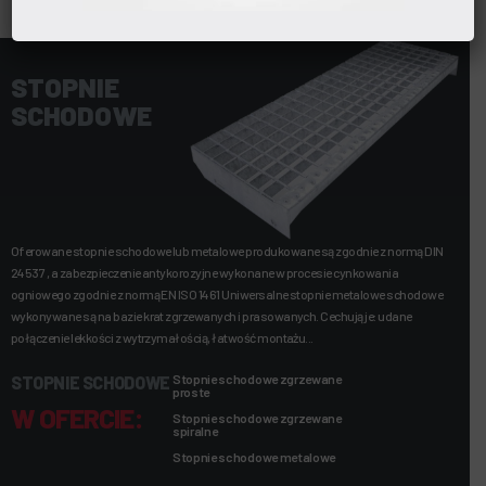
STOPNIE
SCHODOWE
Oferowane stopnie schodowe lub metalowe produkowane są zgodnie z normą DIN
24537 , a zabezpieczenie antykorozyjne wykonane w procesie cynkowania
ogniowego zgodnie z normą EN ISO 1461 Uniwersalne stopnie metalowe schodowe
wykonywane są na bazie krat zgrzewanych i prasowanych. Cechują je: udane
połączenie lekkości z wytrzymałością, łatwość montażu...
Stopnie schodowe zgrzewane
STOPNIE SCHODOWE
proste
W OFERCIE:
Stopnie schodowe zgrzewane
spiralne
Stopnie schodowe metalowe