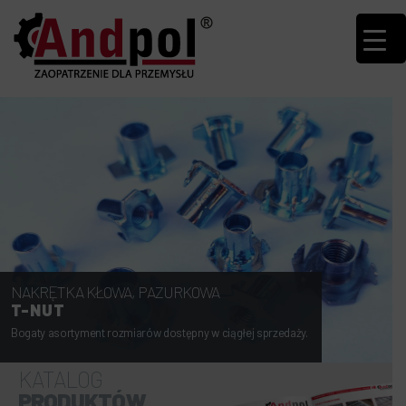
NAKRĘTKA KŁOWA, PAZURKOWA
T-NUT
Bogaty asortyment rozmiarów dostępny w ciągłej sprzedaży.
KATALOG
PRODUKTÓW