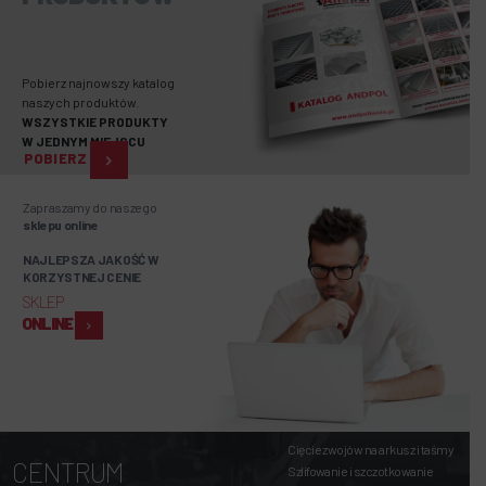
Pobierz najnowszy katalog
naszych produktów.
WSZYSTKIE PRODUKTY
W JEDNYM MIEJSCU
POBIERZ
Zapraszamy do naszego
sklepu online
NAJLEPSZA JAKOŚĆ W
KORZYSTNEJ CENIE
SKLEP
ONLINE
Cięcie zwojów na arkusz i taśmy
CENTRUM
Szlifowanie i szczotkowanie