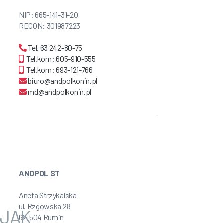
NIP: 665-141-31-20
REGON: 301987223
Tel. 63 242-80-75
Tel.kom: 605-910-555
Tel.kom: 693-121-766
biuro@andpolkonin.pl
md@andpolkonin.pl
ANDPOL ST
Aneta Strzykalska
ul. Rzgowska 28
JAK
62-504 Rumin