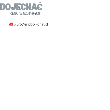
DOJECHAĆ
NIP: 665-238-93-17
REGON: 523149409
biuro@andpolkonin.pl