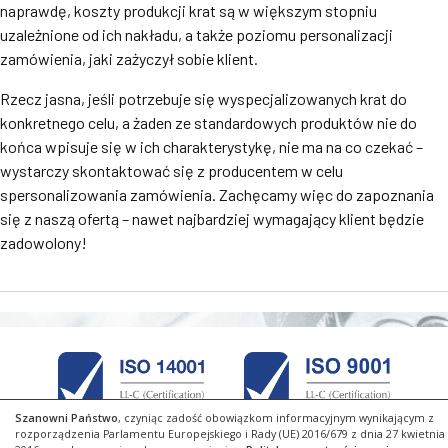
naprawdę, koszty produkcji krat są w większym stopniu
uzależnione od ich nakładu, a także poziomu personalizacji
zamówienia, jaki zażyczył sobie klient.
Rzecz jasna, jeśli potrzebuje się wyspecjalizowanych krat do
konkretnego celu, a żaden ze standardowych produktów nie do
końca wpisuje się w ich charakterystykę, nie ma na co czekać –
wystarczy skontaktować się z producentem w celu
spersonalizowania zamówienia. Zachęcamy więc do zapoznania
się z naszą ofertą – nawet najbardziej wymagający klient będzie
zadowolony!
Szanowni Państwo
, czyniąc zadość obowiązkom informacyjnym wynikającym z
rozporządzenia Parlamentu Europejskiego i Rady (UE) 2016/679 z dnia 27 kwietnia
COPYRIGHT 2019 ©
ANDPOL
PROJEKT I REALIZACJA
RSO.PL